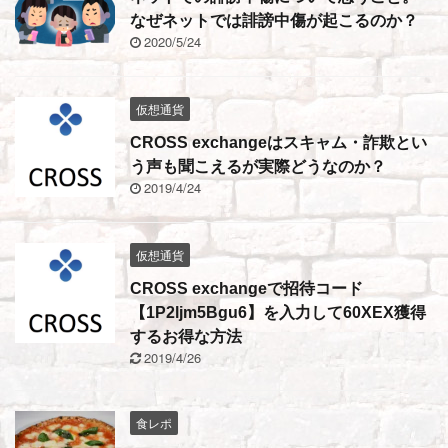
なぜネットでは誹謗中傷が起こるのか？
2020/5/24
仮想通貨
CROSS exchangeはスキャム・詐欺とい
う声も聞こえるが実際どうなのか？
2019/4/24
仮想通貨
CROSS exchangeで招待コード
【1P2ljm5Bgu6】を入力して60XEX獲得
するお得な方法
2019/4/26
食レポ