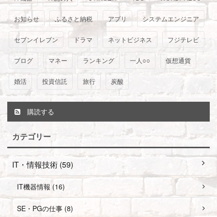
お知らせ
ふるさと納税
アプリ
システムエンジニア
セブンイレブン
ドラマ
ネットビジネス
フジテレビ
ブログ
マネー
ランキング
一人○○
仮想通貨
婚活
投資信託
旅行
炭酸
購読する
カテゴリー
IT・情報技術 (59)
IT機器情報 (16)
SE・PGの仕事 (8)