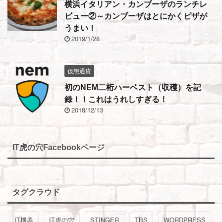
横浜イタリアン・カンブーザのランチレ
ビュー②～カンブーザはとにかくピザが
うまい！
2019/1/28
仮想通貨
初のNEM二桁ハーベスト（収穫）を記
録！！これはうれしすぎる！
2018/12/13
IT虎の穴Facebookページ
タグクラウド
IT機器
IT虎の穴
STINGER
TBS
WORDPRESS