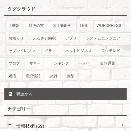
タグクラウド
IT機器
IT虎の穴
STINGER
TBS
WORDPRESS
お知らせ
ふるさと納税
アプリ
システムエンジニア
セブンイレブン
ドラマ
ネットビジネス
フジテレビ
ブログ
マネー
ランキング
一人○○
仮想通貨
婚活
投資信託
旅行
炭酸
購読する
カテゴリー
IT・情報技術 (59)