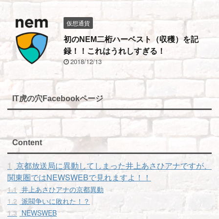
仮想通貨
初のNEM二桁ハーベスト（収穫）を記
録！！これはうれしすぎる！
2018/12/13
IT虎の穴Facebookページ
Content
1
京都放送局に異動してしまった井上あさひアナですが、
関東圏ではNEWSWEBで見れますよ！！
1.1
井上あさひアナの京都異動
1.2
派閥争いに敗れた！？
1.3
NEWSWEB