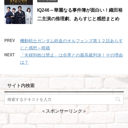
IQ246～華麗なる事件簿が面白い！織田裕
二主演の推理劇、あらすじと感想まとめ
PREV
機動戦士ガンダム鉄血のオルフェンズ第１２話あらす
じと感想～暗礁
NEXT
「夫婦別姓は禁止」は合憲との最高裁判決！その理由
は？
サイト内検索
＜スポンサーリンク＞