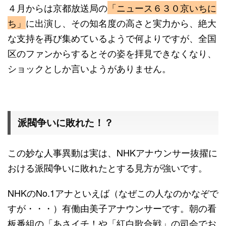
４月からは京都放送局の
「ニュース６３０京いちに
ち」
に出演し、その知名度の高さと実力から、絶大
な支持を再び集めているようで何よりですが、全国
区のファンからするとその姿を拝見できなくなり、
ショックとしか言いようがありません。
派閥争いに敗れた！？
この妙な人事異動は実は、NHKアナウンサー抜擢に
おける派閥争いに敗れたとする見方が強いです。
NHKのNo.1アナといえば（なぜこの人なのかなぞで
すが・・・）有働由美子アナウンサーです。朝の看
板番組の「あさイチ！や「紅白歌合戦」の司会でお