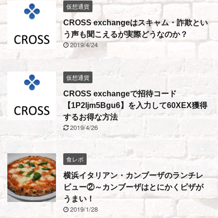
仮想通貨
CROSS exchangeはスキャム・詐欺とい
う声も聞こえるが実際どうなのか？
2019/4/24
仮想通貨
CROSS exchangeで招待コード
【1P2ljm5Bgu6】を入力して60XEX獲得
するお得な方法
2019/4/26
食レポ
横浜イタリアン・カンブーザのランチレ
ビュー②～カンブーザはとにかくピザが
うまい！
2019/1/28