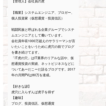
【管理人】会社員の虎
【職業】システムエンジニア、ブロガー、
個人投資家（仮想通貨・投資信託）
戦闘民族と呼ばれる企業グループでシステ
ムエンジニアとして働いています。
会社員年収1000万超えのサラリーマンが言
いたいことをいうために虎穴の前でブログ
を書き続けてます。
「IT虎の穴」はIT業界のリアルな話や、仮
想通貨投資の実績、ネットビジネスなどに
ついてあーだこーだ語るブログです。2017
年の月間PVは80万を達成。
【好きな諺】
虎穴に入らずんば虎子を得ず
【趣味】
ブログ、投資信託、仮想通貨