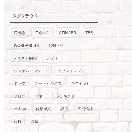
タグクラウド
IT機器
IT虎の穴
STINGER
TBS
WORDPRESS
お知らせ
ふるさと納税
アプリ
システムエンジニア
セブンイレブン
ドラマ
ネットビジネス
フジテレビ
ブログ
マネー
ランキング
一人○○
仮想通貨
婚活
投資信託
旅行
炭酸