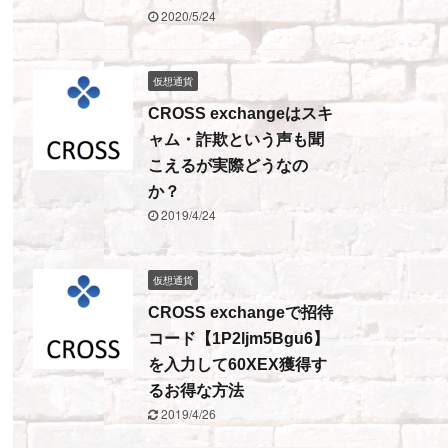
2020/5/24
仮想通貨
CROSS exchangeはスキ
ャム・詐欺という声も聞
こえるが実際どうなの
か？
2019/4/24
仮想通貨
CROSS exchangeで招待
コード【1P2ljm5Bgu6】
を入力して60XEX獲得す
るお得な方法
2019/4/26