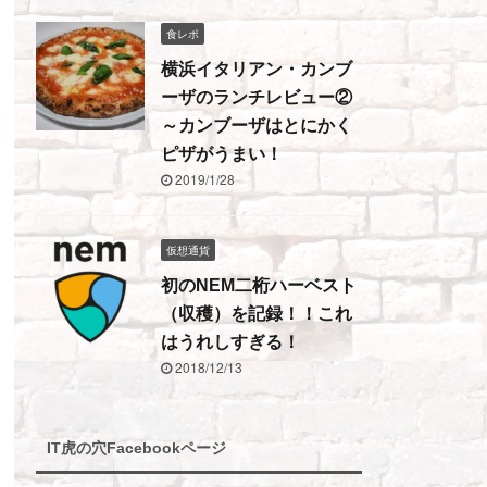
食レポ
横浜イタリアン・カンブ
ーザのランチレビュー②
～カンブーザはとにかく
ピザがうまい！
2019/1/28
仮想通貨
初のNEM二桁ハーベスト
（収穫）を記録！！これ
はうれしすぎる！
2018/12/13
IT虎の穴Facebookページ