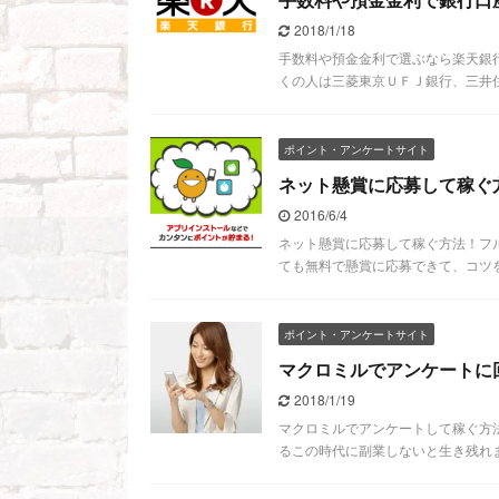
手数料や預金金利で銀行口
2018/1/18
手数料や預金金利で選ぶなら楽天銀
くの人は三菱東京ＵＦＪ銀行、三井住
ポイント・アンケートサイト
ネット懸賞に応募して稼ぐ
2016/6/4
ネット懸賞に応募して稼ぐ方法！フ
ても無料で懸賞に応募できて、コツを
ポイント・アンケートサイト
マクロミルでアンケートに
2018/1/19
マクロミルでアンケートして稼ぐ方
るこの時代に副業しないと生き残れま