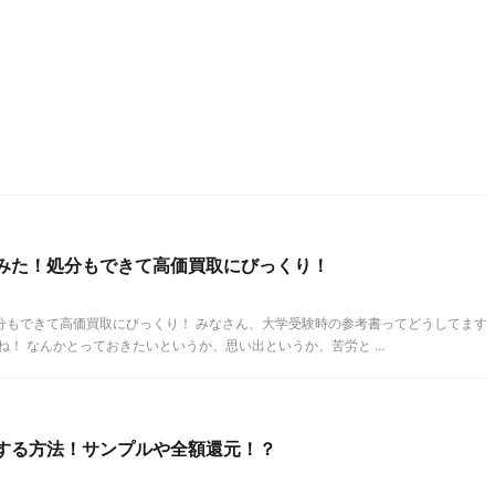
みた！処分もできて高価買取にびっくり！
分もできて高価買取にびっくり！ みなさん、大学受験時の参考書ってどうしてます
！ なんかとっておきたいというか、思い出というか、苦労と ...
する方法！サンプルや全額還元！？