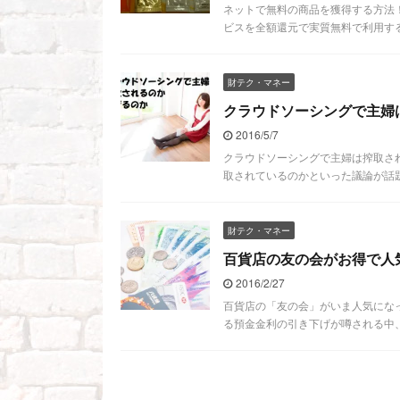
ネットで無料の商品を獲得する方法
ビスを全額還元で実質無料で利用する
財テク・マネー
クラウドソーシングで主婦
2016/5/7
クラウドソーシングで主婦は搾取され
取されているのかといった議論が話題
財テク・マネー
百貨店の友の会がお得で人
2016/2/27
百貨店の「友の会」がいま人気にな
る預金金利の引き下げが噂される中、