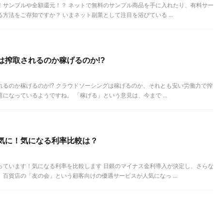
！サンプルや全額還元！？ ネットで無料のサンプル商品を手に入れたり、有料サー
方法をご存知ですか？ いまネット副業として注目を浴びている ...
は搾取されるのか稼げるのか!?
るのか稼げるのか!? クラウドソーシングは稼げるのか、それとも安い労働力で搾
になっているようですね。 「稼げる」という意見は、今まで ...
気に！気になる利率比較は？
っています！気になる利率を比較します 日銀のマイナス金利導入が決定し、さらな
百貨店の「友の会」という顧客向けの優遇サービスが人気になっ ...