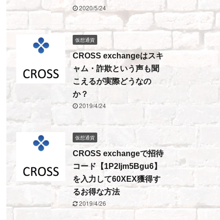
2020/5/24
仮想通貨
CROSS exchangeはスキ
ャム・詐欺という声も聞
こえるが実際どうなの
か？
2019/4/24
仮想通貨
CROSS exchangeで招待
コード【1P2ljm5Bgu6】
を入力して60XEX獲得す
るお得な方法
2019/4/26