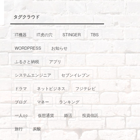
タグクラウド
IT機器
IT虎の穴
STINGER
TBS
WORDPRESS
お知らせ
ふるさと納税
アプリ
システムエンジニア
セブンイレブン
ドラマ
ネットビジネス
フジテレビ
ブログ
マネー
ランキング
一人○○
仮想通貨
婚活
投資信託
旅行
炭酸