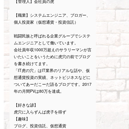
【管理人】会社員の虎
【職業】システムエンジニア、ブロガー、
個人投資家（仮想通貨・投資信託）
戦闘民族と呼ばれる企業グループでシステ
ムエンジニアとして働いています。
会社員年収1000万超えのサラリーマンが言
いたいことをいうために虎穴の前でブログ
を書き続けてます。
「IT虎の穴」はIT業界のリアルな話や、仮
想通貨投資の実績、ネットビジネスなどに
ついてあーだこーだ語るブログです。2017
年の月間PVは80万を達成。
【好きな諺】
虎穴に入らずんば虎子を得ず
【趣味】
ブログ、投資信託、仮想通貨