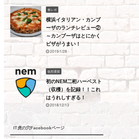
食レポ
横浜イタリアン・カンブ
ーザのランチレビュー②
～カンブーザはとにかく
ピザがうまい！
2019/1/28
仮想通貨
初のNEM二桁ハーベスト
（収穫）を記録！！これ
はうれしすぎる！
2018/12/13
IT虎の穴Facebookページ