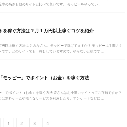
率の高さも他のサイトと比べて良いです。 モッピーをやってい ...
トを稼ぐ方法は？月１万円以上稼ぐコツを紹介
万円以上稼ぐ方法は？ みなさん、モッピーで稼げてますか？ モッピーは手間さえ
です。どのサイトでも一押ししていますので、やらないと損です ...
「モッピー」でポイント（お金）を稼ぐ方法
ー」でポイント（お金）を稼ぐ方法 皆さんはお小遣いサイトってご存知ですか？
は無料ゲームや様々なサービスを利用したり、アンケートなどに ...
1
2
3
4