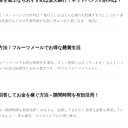
座を選ぶならおすすめは楽天銀行！ネットバンクの評判は？
行！ネットバンクの評判は？ 銀行といえばどんな銀行を想像するでしょうか？ 多
友銀行などの大手都市銀行を思い浮かべると思います。 地方に ...
方法！フルーツメールでお得な懸賞生活
ルーツメールでお得な懸賞生活 最近、ネット懸賞にはまっています！ なんといっ
つかめば結構当たるから驚きです。 中でもフルーツメールとい ...
回答してお金を稼ぐ方法～隙間時間を有効活用！
法～隙間時間を有効活用！ みなさん、副業してますか？ 政府も副業を推奨してい
せんよ！ 私も最近、マクロミルでお小遣い稼ぎ ...