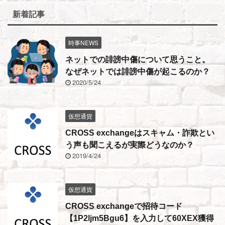
新着記事
時事NEWS
ネットでの誹謗中傷について思うこと。
なぜネットでは誹謗中傷が起こるのか？
2020/5/24
仮想通貨
CROSS exchangeはスキャム・詐欺とい
う声も聞こえるが実際どうなのか？
2019/4/24
仮想通貨
CROSS exchangeで招待コード
【1P2ljm5Bgu6】を入力して60XEX獲得