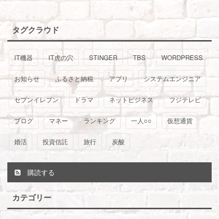
タグクラウド
IT機器
IT虎の穴
STINGER
TBS
WORDPRESS
お知らせ
ふるさと納税
アプリ
システムエンジニア
セブンイレブン
ドラマ
ネットビジネス
フジテレビ
ブログ
マネー
ランキング
一人○○
仮想通貨
婚活
投資信託
旅行
炭酸
購読する
カテゴリー