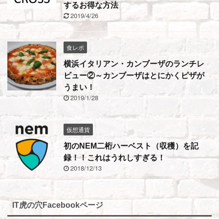
するお得な方法
2019/4/26
食レポ
横浜イタリアン・カンブーザのランチレ
ビュー②～カンブーザはとにかくピザが
うまい！
2019/1/28
仮想通貨
初のNEM二桁ハーベスト（収穫）を記
録！！これはうれしすぎる！
2018/12/13
IT虎の穴Facebookページ