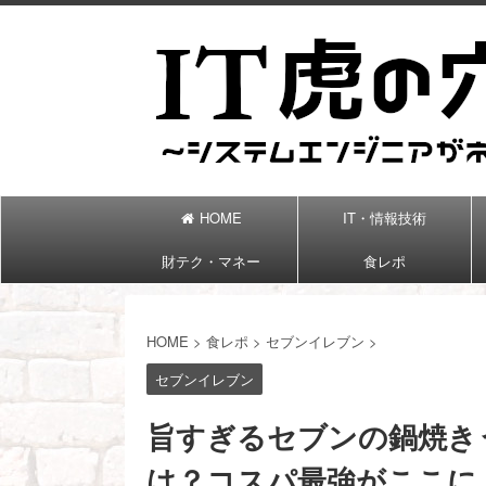
HOME
IT・情報技術
財テク・マネー
食レポ
HOME
>
食レポ
>
セブンイレブン
>
セブンイレブン
旨すぎるセブンの鍋焼き
は？コスパ最強がここに