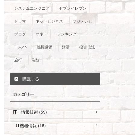
システムエンジニア
セブンイレブン
ドラマ
ネットビジネス
フジテレビ
ブログ
マネー
ランキング
一人○○
仮想通貨
婚活
投資信託
旅行
炭酸
購読する
カテゴリー
IT・情報技術 (59)
IT機器情報 (16)