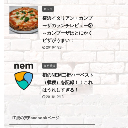
食レポ
横浜イタリアン・カンブ
ーザのランチレビュー②
～カンブーザはとにかく
ピザがうまい！
2019/1/28
仮想通貨
初のNEM二桁ハーベスト
（収穫）を記録！！これ
はうれしすぎる！
2018/12/13
IT虎の穴Facebookページ