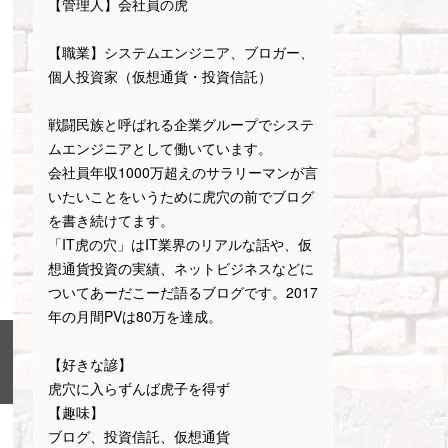
【管理人】会社員の虎
【職業】システムエンジニア、ブロガー、
個人投資家（仮想通貨・投資信託）
戦闘民族と呼ばれる企業グループでシステ
ムエンジニアとして働いています。
会社員年収1000万超えのサラリーマンが言
いたいことをいうために虎穴の前でブログ
を書き続けてます。
「IT虎の穴」はIT業界のリアルな話や、仮
想通貨投資の実績、ネットビジネスなどに
ついてあーだこーだ語るブログです。2017
年の月間PVは80万を達成。
【好きな諺】
虎穴に入らずんば虎子を得ず
【趣味】
ブログ、投資信託、仮想通貨