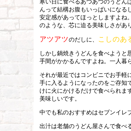
寒い日に食べるあつあつのうどん
んって結構お腹もいっぱいになる
安定感があってほっとしますよね
のような、芯に迫る美味しさがあ
アツアツ
こしのあ
のだしに、
しかし鍋焼きうどんを食べようと
手間がかかるんですよね。一人暮
それが最近ではコンビニでお手軽
手に入るようになったのをご存知
けに火にかけるだけで食べられま
美味しいです。
中でも私のおすすめはセブンイレ
出汁は老舗のうどん屋さんで食べ