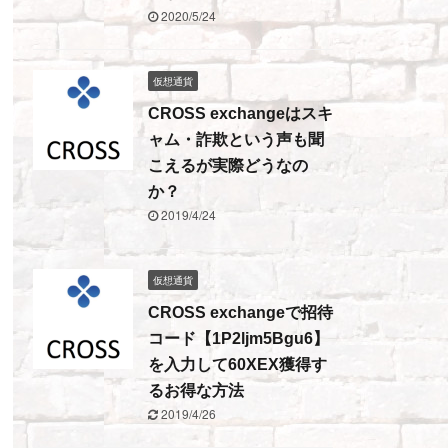
2020/5/24
仮想通貨
CROSS exchangeはスキ
ャム・詐欺という声も聞
こえるが実際どうなの
か？
2019/4/24
仮想通貨
CROSS exchangeで招待
コード【1P2ljm5Bgu6】
を入力して60XEX獲得す
るお得な方法
2019/4/26