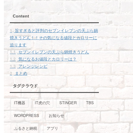
Content
1
旨すぎると評判のセブンイレブンの天ぷら鍋
焼きうどん！！その気になる値段とカロリーに
迫ります
1.1
セブンイレブンの天ぷら鍋焼きうどん
1.2
気になるお値段とカロリーは？
1.3
アレンジレシピ
2
まとめ
タグクラウド
IT機器
IT虎の穴
STINGER
TBS
WORDPRESS
お知らせ
ふるさと納税
アプリ