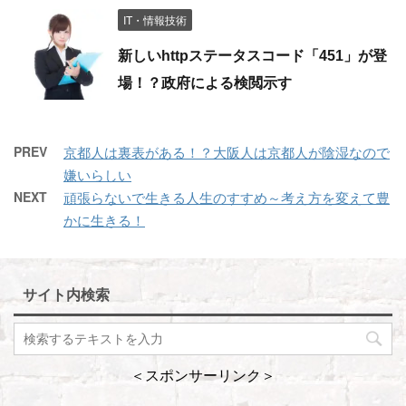
IT・情報技術
新しいhttpステータスコード「451」が登
場！？政府による検閲示す
PREV
京都人は裏表がある！？大阪人は京都人が陰湿なので
嫌いらしい
NEXT
頑張らないで生きる人生のすすめ～考え方を変えて豊
かに生きる！
サイト内検索
＜スポンサーリンク＞