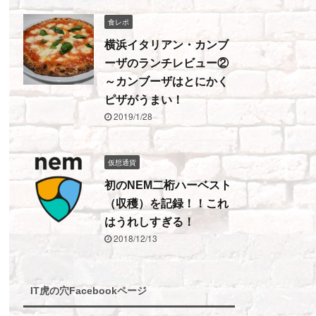
食レポ
横浜イタリアン・カンブ
ーザのランチレビュー②
～カンブーザはとにかく
ピザがうまい！
2019/1/28
仮想通貨
初のNEM二桁ハーベスト
（収穫）を記録！！これ
はうれしすぎる！
2018/12/13
IT虎の穴Facebookページ