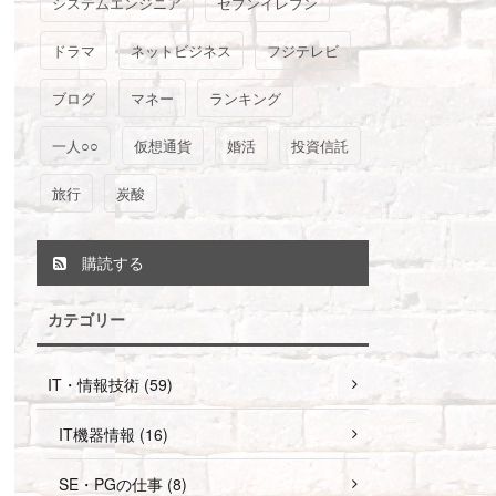
システムエンジニア
セブンイレブン
ドラマ
ネットビジネス
フジテレビ
ブログ
マネー
ランキング
一人○○
仮想通貨
婚活
投資信託
旅行
炭酸
購読する
カテゴリー
IT・情報技術 (59)
IT機器情報 (16)
SE・PGの仕事 (8)