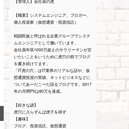
【管理人】会社員の虎
【職業】システムエンジニア、ブロガー、
個人投資家（仮想通貨・投資信託）
戦闘民族と呼ばれる企業グループでシステ
ムエンジニアとして働いています。
会社員年収1000万超えのサラリーマンが言
いたいことをいうために虎穴の前でブログ
を書き続けてます。
「IT虎の穴」はIT業界のリアルな話や、仮
想通貨投資の実績、ネットビジネスなどに
ついてあーだこーだ語るブログです。2017
年の月間PVは80万を達成。
【好きな諺】
虎穴に入らずんば虎子を得ず
【趣味】
ブログ、投資信託、仮想通貨