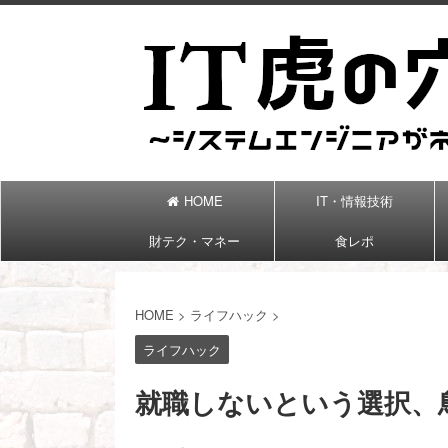
HOME
IT・情報技術
財テク・マネー
食レポ
HOME
>
ライフハック
>
ライフハック
就職しないという選択、