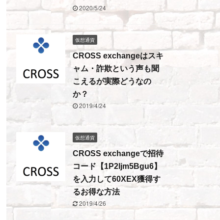
2020/5/24
仮想通貨
CROSS exchangeはスキ
ャム・詐欺という声も聞
こえるが実際どうなの
か？
2019/4/24
仮想通貨
CROSS exchangeで招待
コード【1P2ljm5Bgu6】
を入力して60XEX獲得す
るお得な方法
2019/4/26