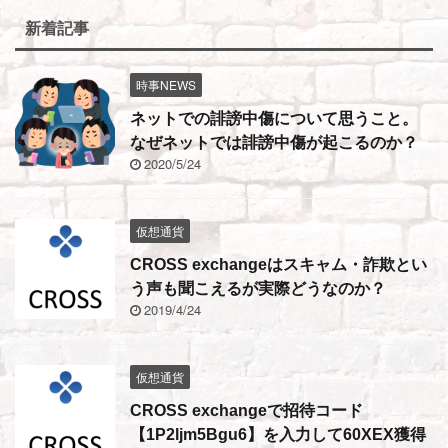
新着記事
時事NEWS
ネットでの誹謗中傷について思うこと。
なぜネットでは誹謗中傷が起こるのか？
2020/5/24
仮想通貨
CROSS exchangeはスキャム・詐欺とい
う声も聞こえるが実際どうなのか？
2019/4/24
仮想通貨
CROSS exchangeで招待コード
【1P2ljm5Bgu6】を入力して60XEX獲得