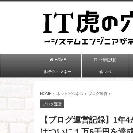
HOME
IT・情報技術
財テク・マネー
食レポ
HOME
>
ネットビジネス
>
ブログ運営
>
ブログ運営
【ブログ運営記録】1年4
はついに１万6千円を達