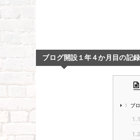
ブログ開設１年４
か月目の記録
1
ブロ
1.
1.