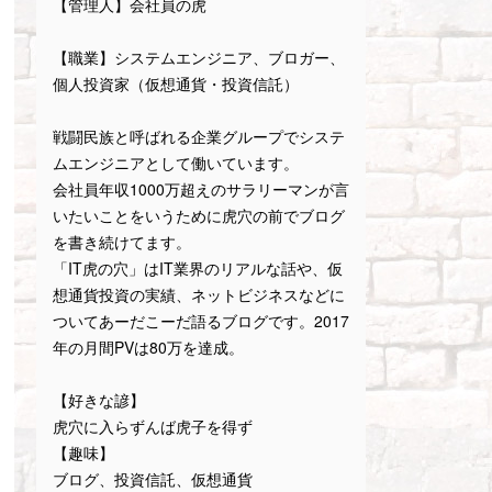
【管理人】会社員の虎
【職業】システムエンジニア、ブロガー、
個人投資家（仮想通貨・投資信託）
戦闘民族と呼ばれる企業グループでシステ
ムエンジニアとして働いています。
会社員年収1000万超えのサラリーマンが言
いたいことをいうために虎穴の前でブログ
を書き続けてます。
「IT虎の穴」はIT業界のリアルな話や、仮
想通貨投資の実績、ネットビジネスなどに
ついてあーだこーだ語るブログです。2017
年の月間PVは80万を達成。
【好きな諺】
虎穴に入らずんば虎子を得ず
【趣味】
ブログ、投資信託、仮想通貨