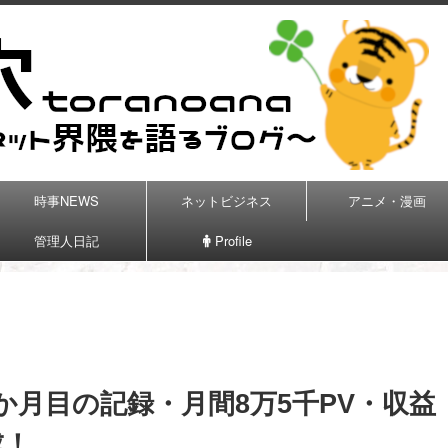
時事NEWS
ネットビジネス
アニメ・漫画
管理人日記
Profile
か月目の記録・月間8万5千PV・収益
成！