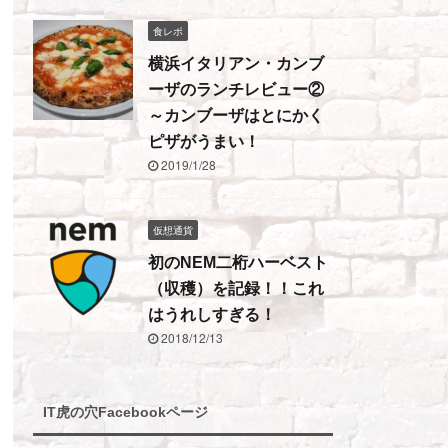
食レポ
横浜イタリアン・カンブ
ーザのランチレビュー②
～カンブーザはとにかく
ピザがうまい！
2019/1/28
仮想通貨
初のNEM二桁ハーベスト
（収穫）を記録！！これ
はうれしすぎる！
2018/12/13
IT虎の穴Facebookページ