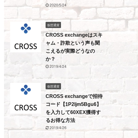
2020/5/24
仮想通貨
CROSS exchangeはスキ
ャム・詐欺という声も聞
こえるが実際どうなの
か？
2019/4/24
仮想通貨
CROSS exchangeで招待
コード【1P2ljm5Bgu6】
を入力して60XEX獲得す
るお得な方法
2019/4/26