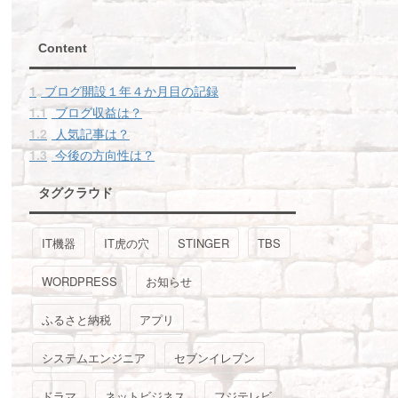
Content
1
ブログ開設１年４か月目の記録
1.1
ブログ収益は？
1.2
人気記事は？
1.3
今後の方向性は？
タグクラウド
IT機器
IT虎の穴
STINGER
TBS
WORDPRESS
お知らせ
ふるさと納税
アプリ
システムエンジニア
セブンイレブン
ドラマ
ネットビジネス
フジテレビ