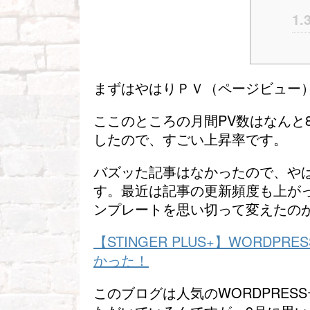
1.
まずはやはりＰＶ（ページビュー
ここのところの月間PV数はなんと8
したので、すごい上昇率です。
バズッた記事はなかったので、や
す。最近は記事の更新頻度も上が
ンプレートを思い切って変えたの
【STINGER PLUS+】WORDPR
かった！
このブログは人気のWORDPRES