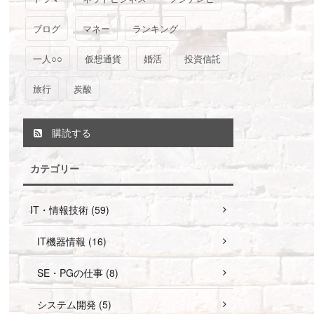
ブログ
マネー
ランキング
一人○○
仮想通貨
婚活
投資信託
旅行
炭酸
購読する
カテゴリー
IT・情報技術 (59)
IT機器情報 (16)
SE・PGの仕事 (8)
システム開発 (5)