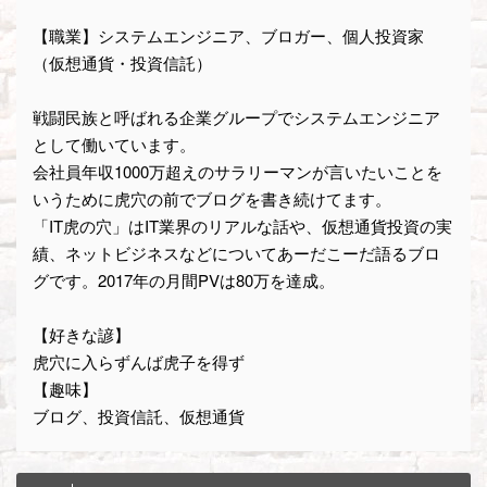
【職業】システムエンジニア、ブロガー、個人投資家
（仮想通貨・投資信託）
戦闘民族と呼ばれる企業グループでシステムエンジニア
として働いています。
会社員年収1000万超えのサラリーマンが言いたいことを
いうために虎穴の前でブログを書き続けてます。
「IT虎の穴」はIT業界のリアルな話や、仮想通貨投資の実
績、ネットビジネスなどについてあーだこーだ語るブロ
グです。2017年の月間PVは80万を達成。
【好きな諺】
虎穴に入らずんば虎子を得ず
【趣味】
ブログ、投資信託、仮想通貨