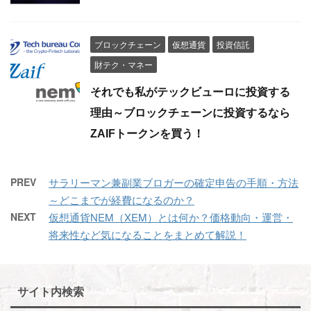
ブロックチェーン
仮想通貨
投資信託
財テク・マネー
それでも私がテックビューロに投資する
理由～ブロックチェーンに投資するなら
ZAIFトークンを買う！
PREV
サラリーマン兼副業ブロガーの確定申告の手順・方法
～どこまでが経費になるのか？
NEXT
仮想通貨NEM（XEM）とは何か？価格動向・運営・
将来性など気になることをまとめて解説！
サイト内検索