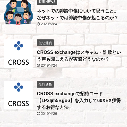
時事NEWS
ネットでの誹謗中傷について思うこと。
なぜネットでは誹謗中傷が起こるのか？
2020/5/24
仮想通貨
CROSS exchangeはスキャム・詐欺とい
う声も聞こえるが実際どうなのか？
2019/4/24
仮想通貨
CROSS exchangeで招待コード
【1P2ljm5Bgu6】を入力して60XEX獲得
するお得な方法
2019/4/26