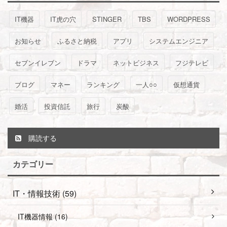
IT機器
IT虎の穴
STINGER
TBS
WORDPRESS
お知らせ
ふるさと納税
アプリ
システムエンジニア
セブンイレブン
ドラマ
ネットビジネス
フジテレビ
ブログ
マネー
ランキング
一人○○
仮想通貨
婚活
投資信託
旅行
炭酸
購読する
カテゴリー
IT・情報技術 (59)
IT機器情報 (16)