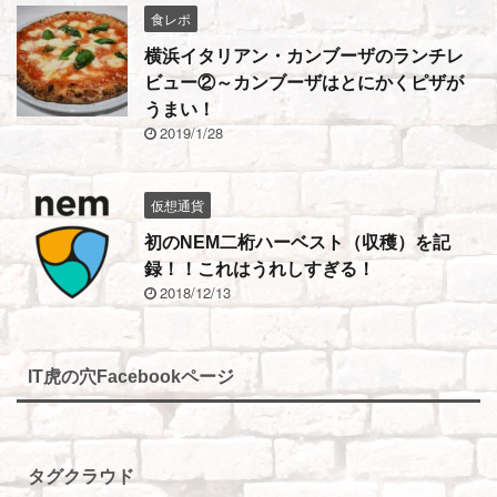
食レポ
横浜イタリアン・カンブーザのランチレ
ビュー②～カンブーザはとにかくピザが
うまい！
2019/1/28
仮想通貨
初のNEM二桁ハーベスト（収穫）を記
録！！これはうれしすぎる！
2018/12/13
IT虎の穴Facebookページ
タグクラウド