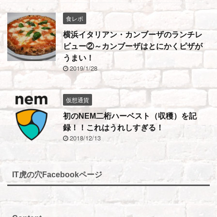
食レポ
横浜イタリアン・カンブーザのランチレ
ビュー②～カンブーザはとにかくピザが
うまい！
2019/1/28
仮想通貨
初のNEM二桁ハーベスト（収穫）を記
録！！これはうれしすぎる！
2018/12/13
IT虎の穴Facebookページ