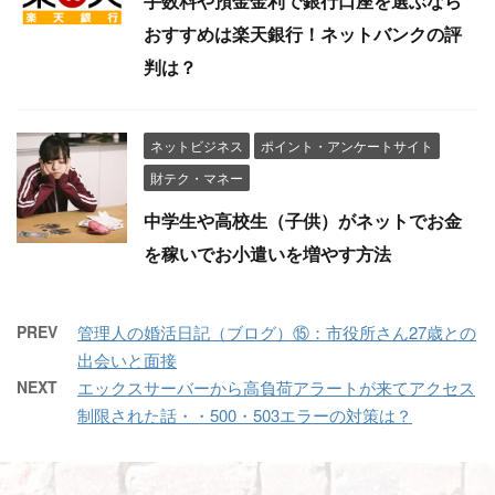
手数料や預金金利で銀行口座を選ぶなら
おすすめは楽天銀行！ネットバンクの評
判は？
ネットビジネス
ポイント・アンケートサイト
財テク・マネー
中学生や高校生（子供）がネットでお金
を稼いでお小遣いを増やす方法
PREV
管理人の婚活日記（ブログ）⑮：市役所さん27歳との
出会いと面接
NEXT
エックスサーバーから高負荷アラートが来てアクセス
制限された話・・500・503エラーの対策は？