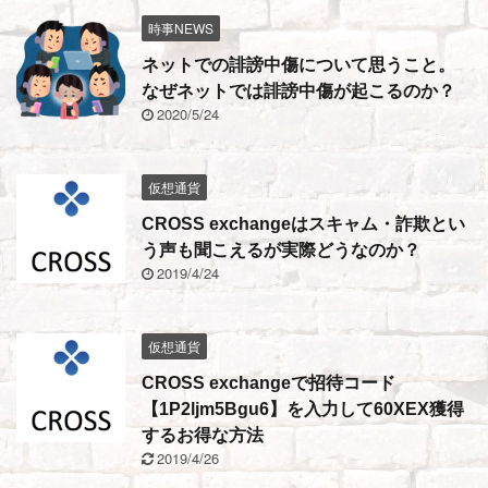
時事NEWS
ネットでの誹謗中傷について思うこと。
なぜネットでは誹謗中傷が起こるのか？
2020/5/24
仮想通貨
CROSS exchangeはスキャム・詐欺とい
う声も聞こえるが実際どうなのか？
2019/4/24
仮想通貨
CROSS exchangeで招待コード
【1P2ljm5Bgu6】を入力して60XEX獲得
するお得な方法
2019/4/26