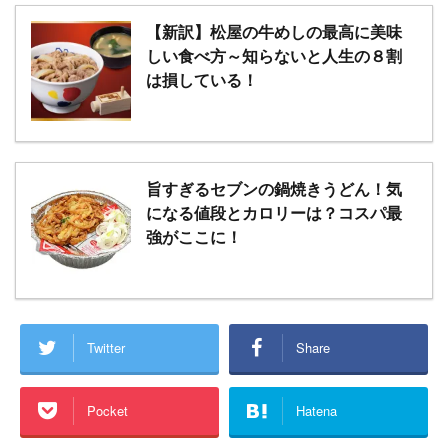
【新訳】松屋の牛めしの最高に美味
しい食べ方～知らないと人生の８割
は損している！
旨すぎるセブンの鍋焼きうどん！気
になる値段とカロリーは？コスパ最
強がここに！
Twitter
Share
Pocket
Hatena