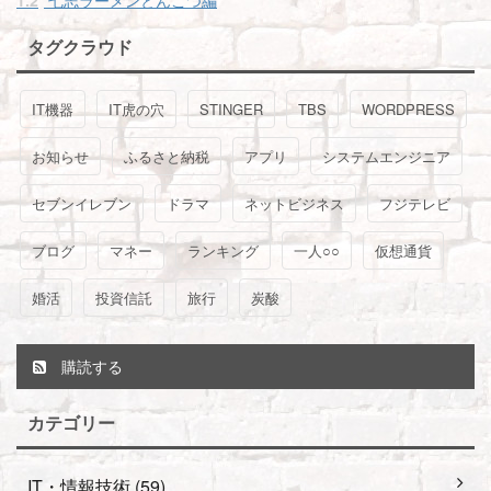
タグクラウド
IT機器
IT虎の穴
STINGER
TBS
WORDPRESS
お知らせ
ふるさと納税
アプリ
システムエンジニア
セブンイレブン
ドラマ
ネットビジネス
フジテレビ
ブログ
マネー
ランキング
一人○○
仮想通貨
婚活
投資信託
旅行
炭酸
購読する
カテゴリー
IT・情報技術 (59)