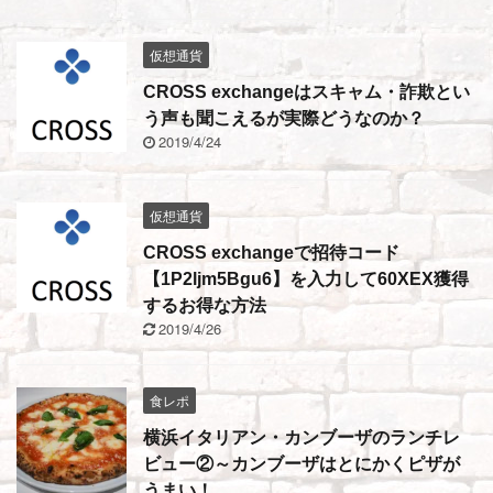
仮想通貨
CROSS exchangeはスキャム・詐欺とい
う声も聞こえるが実際どうなのか？
2019/4/24
仮想通貨
CROSS exchangeで招待コード
【1P2ljm5Bgu6】を入力して60XEX獲得
するお得な方法
2019/4/26
食レポ
横浜イタリアン・カンブーザのランチレ
ビュー②～カンブーザはとにかくピザが
うまい！