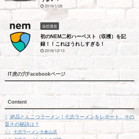
2019/1/28
仮想通貨
初のNEM二桁ハーベスト（収穫）を記
録！！これはうれしすぎる！
2018/12/13
IT虎の穴Facebookページ
Content
1
絶品とんこつラーメン！七志ラーメンをレポート、その
旨さの秘訣は？
1.1
七志ラーメン大倉山店
1.2
七志ラーメンとんこつ編